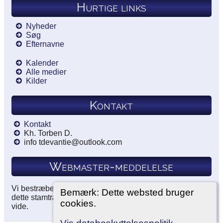
Hurtige links
Nyheder
Søg
Efternavne
Kalender
Alle medier
Kilder
Kontakt
Kontakt
Kh. Torben D.
info tdevantie@outlook.com
Webmaster-meddelelse
Vi bestræber os på at dokumentere alle vores kilder i
Bemærk: Dette websted bruger
dette stamtræ. Hvis du har noget at tilføje, så lad os det
cookies.
vide.