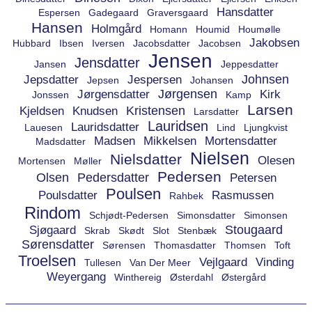
Hansdatter
Espersen
Gadegaard
Graversgaard
Hansen
Holmgård
Homann
Houmid
Houmølle
Jakobsen
Hubbard
Ibsen
Iversen
Jacobsdatter
Jacobsen
Jensen
Jensdatter
Jansen
Jeppesdatter
Johnsen
Jepsdatter
Jespersen
Jepsen
Johansen
Jørgensen
Jørgensdatter
Kirk
Jonssen
Kamp
Larsen
Kristensen
Kjeldsen
Knudsen
Larsdatter
Lauridsen
Lauridsdatter
Lauesen
Lind
Ljungkvist
Madsen
Mikkelsen
Mortensdatter
Madsdatter
Nielsen
Nielsdatter
Olesen
Mortensen
Møller
Pedersen
Olsen
Pedersdatter
Petersen
Poulsen
Poulsdatter
Rasmussen
Rahbek
Rindom
Schjødt-Pedersen
Simonsdatter
Simonsen
Stougaard
Sjøgaard
Skrab
Skødt
Slot
Stenbæk
Sørensdatter
Sørensen
Thomasdatter
Thomsen
Toft
Troelsen
Vejlgaard
Vinding
Tullesen
Van Der Meer
Weyergang
Winthereig
Østerdahl
Østergård