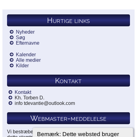
Hurtige links
Nyheder
Søg
Efternavne
Kalender
Alle medier
Kilder
Kontakt
Kontakt
Kh. Torben D.
info tdevantie@outlook.com
Webmaster-meddelelse
Vi bestræber os på at dokumentere alle vores kilder i
Bemærk: Dette websted bruger