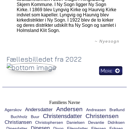
Skjern Kommune. I Ny Sogn ligger Ny Sogn
Kirke. I 1869 blev Lyngvig Kirke og Haurvig Kirke
indviet som kapeller. Lyngvig og Haurvig blev
kirkedistrikter i Ny Sogn. I 1922 blev de to kirker
og deres distrikter udskilt fra Ny Sogn og samlet i
Holmsland Klit Sogn.
~ Nyesogn
Fællesbilledet fra 2022
Mere
Familiens Navne
Andersen
Andersdatter
Agerskov
Andreasen
Brøllund
Christensen
Christensdatter
Buchholz
Buur
Christiansen
Christophersen
Danielsen
Devantie
Didriksen
Dinesen
Dinesdatter
Dixon
Ejlersdatter
Ejlersen
Eriksen