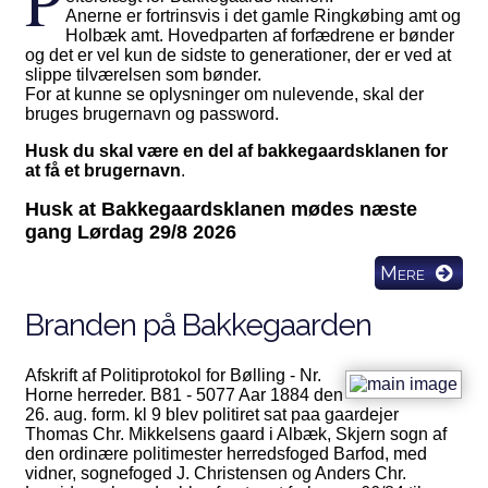
P
Anerne er fortrinsvis i det gamle Ringkøbing amt og
Holbæk amt. Hovedparten af forfædrene er bønder
og det er vel kun de sidste to generationer, der er ved at
slippe tilværelsen som bønder.
For at kunne se oplysninger om nulevende, skal der
bruges brugernavn og password.
Husk du skal være en del af bakkegaardsklanen for
at få et brugernavn
.
Husk at Bakkegaardsklanen mødes næste
gang Lørdag 29/8 2026
Mere
Branden på Bakkegaarden
Afskrift af Politiprotokol for Bølling - Nr.
Horne herreder. B81 - 5077 Aar 1884 den
26. aug. form. kl 9 blev politiret sat paa gaardejer
Thomas Chr. Mikkelsens gaard i Albæk, Skjern sogn af
den ordinære politimester herredsfoged Barfod, med
vidner, sognefoged J. Christensen og Anders Chr.