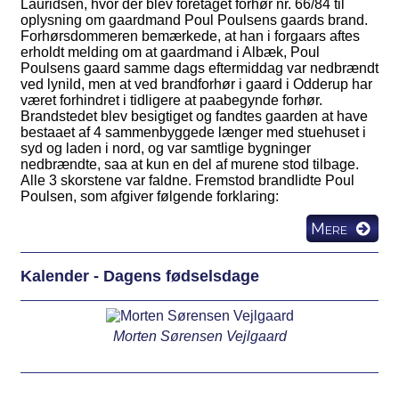
Lauridsen, hvor der blev foretaget forhør nr. 66/84 til
oplysning om gaardmand Poul Poulsens gaards brand.
Forhørsdommeren bemærkede, at han i forgaars aftes
erholdt melding om at gaardmand i Albæk, Poul
Poulsens gaard samme dags eftermiddag var nedbrændt
ved lynild, men at ved brandforhør i gaard i Odderup har
været forhindret i tidligere at paabegynde forhør.
Brandstedet blev besigtiget og fandtes gaarden at have
bestaaet af 4 sammenbyggede længer med stuehuset i
syd og laden i nord, og var samtlige bygninger
nedbrændte, saa at kun en del af murene stod tilbage.
Alle 3 skorstene var faldne. Fremstod brandlidte Poul
Poulsen, som afgiver følgende forklaring:
Mere
Kalender - Dagens fødselsdage
Morten Sørensen Vejlgaard