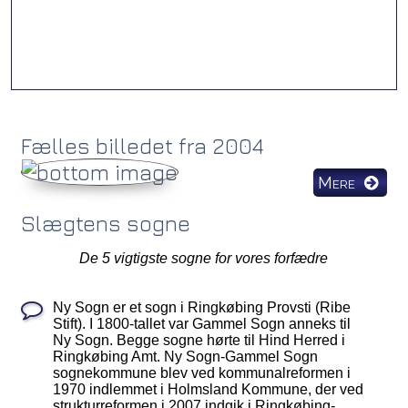
n 1986 I
den.
..
 i
nd,
n dør i
Fælles billedet fra 2004
Mere
Slægtens sogne
De 5 vigtigste sogne for vores forfædre
Ny Sogn er et sogn i Ringkøbing Provsti (Ribe
Stift). I 1800-tallet var Gammel Sogn anneks til
Ny Sogn. Begge sogne hørte til Hind Herred i
Ringkøbing Amt. Ny Sogn-Gammel Sogn
sognekommune blev ved kommunalreformen i
1970 indlemmet i Holmsland Kommune, der ved
strukturreformen i 2007 indgik i Ringkøbing-