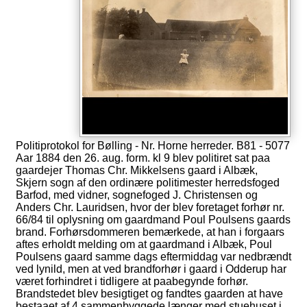
Politiprotokol for Bølling - Nr. Horne herreder. B81 - 5077
Aar 1884 den 26. aug. form. kl 9 blev politiret sat paa
gaardejer Thomas Chr. Mikkelsens gaard i Albæk,
Skjern sogn af den ordinære politimester herredsfoged
Barfod, med vidner, sognefoged J. Christensen og
Anders Chr. Lauridsen, hvor der blev foretaget forhør nr.
66/84 til oplysning om gaardmand Poul Poulsens gaards
brand. Forhørsdommeren bemærkede, at han i forgaars
aftes erholdt melding om at gaardmand i Albæk, Poul
Poulsens gaard samme dags eftermiddag var nedbrændt
ved lynild, men at ved brandforhør i gaard i Odderup har
været forhindret i tidligere at paabegynde forhør.
Brandstedet blev besigtiget og fandtes gaarden at have
bestaaet af 4 sammenbyggede længer med stuehuset i