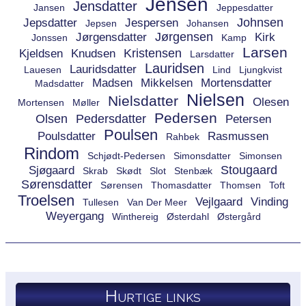
Jensen
Jensdatter
Jansen
Jeppesdatter
Johnsen
Jepsdatter
Jespersen
Jepsen
Johansen
Jørgensen
Jørgensdatter
Kirk
Jonssen
Kamp
Larsen
Kristensen
Kjeldsen
Knudsen
Larsdatter
Lauridsen
Lauridsdatter
Lauesen
Lind
Ljungkvist
Madsen
Mikkelsen
Mortensdatter
Madsdatter
Nielsen
Nielsdatter
Olesen
Mortensen
Møller
Pedersen
Olsen
Pedersdatter
Petersen
Poulsen
Poulsdatter
Rasmussen
Rahbek
Rindom
Schjødt-Pedersen
Simonsdatter
Simonsen
Stougaard
Sjøgaard
Skrab
Skødt
Slot
Stenbæk
Sørensdatter
Sørensen
Thomasdatter
Thomsen
Toft
Troelsen
Vejlgaard
Vinding
Tullesen
Van Der Meer
Weyergang
Winthereig
Østerdahl
Østergård
Hurtige links