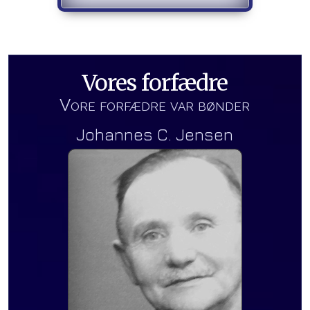
Vores forfædre
Vore forfædre var bønder
Johannes C. Jensen
ristian
dt d. 19
 på
aard,
 I det
æk amt.
tog
n efter