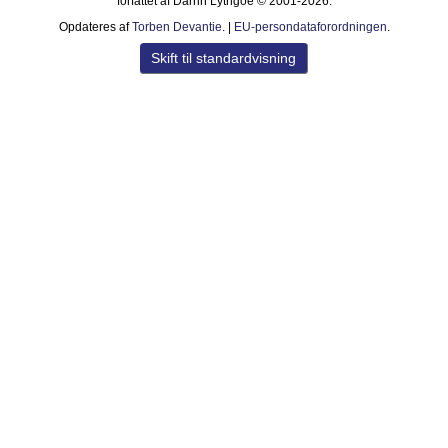
forfattet af Darrin Lythgoe © 2001-2026.
Opdateres af
Torben Devantie
. |
EU-persondataforordningen
.
Skift til standardvisning