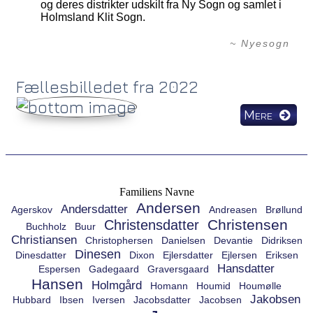
og deres distrikter udskilt fra Ny Sogn og samlet i
Holmsland Klit Sogn.
~ Nyesogn
Fællesbilledet fra 2022
Mere
Familiens Navne
Andersen
Andersdatter
Agerskov
Andreasen
Brøllund
Christensen
Christensdatter
Buchholz
Buur
Christiansen
Christophersen
Danielsen
Devantie
Didriksen
Dinesen
Dinesdatter
Dixon
Ejlersdatter
Ejlersen
Eriksen
Hansdatter
Espersen
Gadegaard
Graversgaard
Hansen
Holmgård
Homann
Houmid
Houmølle
Jakobsen
Hubbard
Ibsen
Iversen
Jacobsdatter
Jacobsen